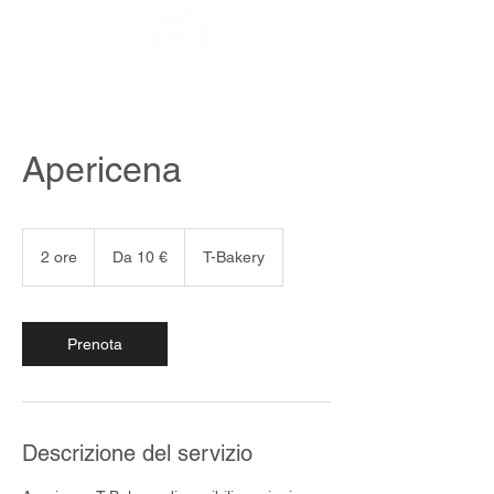
Apericena
Da
10
2 ore
2
Da 10 €
T-Bakery
euro
o
r
e
Prenota
Descrizione del servizio