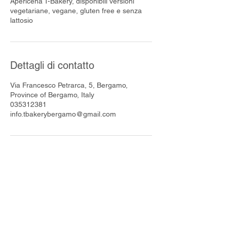
Apericena T-Bakery, disponibili versioni
vegetariane, vegane, gluten free e senza
lattosio
Dettagli di contatto
Via Francesco Petrarca, 5, Bergamo,
Province of Bergamo, Italy
035312381
info.tbakerybergamo@gmail.com
Iscriviti alla nostra mailing list