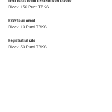
EFFETTUA IL LOGIN E PRENOTA UN TAVOLO
Ricevi 150 Punti TBKS
RSVP to an event
Ricevi 10 Punti TBKS
Registrati al sito
Ricevi 50 Punti TBKS
RISCATTA PREMI
15% SUL PROSSIMO APERITIVO
1250 Punti TBKS = 15% di sconto su
un servizio specifico